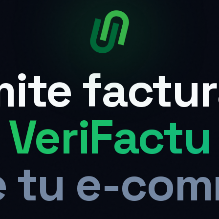
ite factu
VeriFactu
 tu e-co