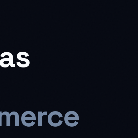
ras
mmerce